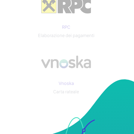
RPC
Elaborazione dei pagamenti
Vnoska
Carta rateale